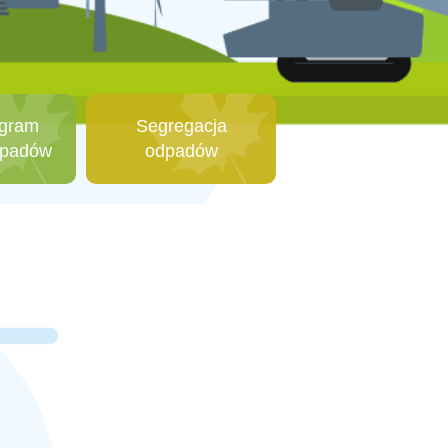
gram
Segregacja
dpadów
odpadów