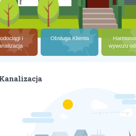
dociągi i
Obsługa Klienta
Harmono
nalizacja
wywozu o
 Kanalizacja